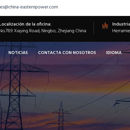
les@china-easternpower.com
Localización de la oficina:
Industria
​No.789 Xiaying Road, Ningbo, Zhejiang China
Herramien
NOTICIAS
CONTACTA CON NOSOTROS
IDIOMA