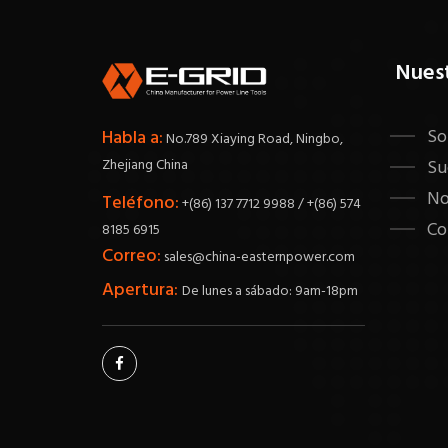
Nues
So
Habla a:
No.789 Xiaying Road, Ningbo,
Zhejiang China
Su
No
Teléfono:
+(86) 137 7712 9988 / +(86) 574
Co
8185 6915
Correo:
sales@china-easternpower.com
Apertura:
De lunes a sábado: 9am-18pm