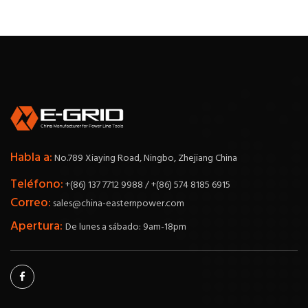
Habla a:
No.789 Xiaying Road, Ningbo, Zhejiang China
Teléfono:
+(86) 137 7712 9988 / +(86) 574 8185 6915
Correo:
sales@china-easternpower.com
Apertura:
De lunes a sábado: 9am-18pm