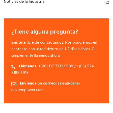
Noticias de la Industria
(2)
¿Tiene alguna pregunta?
Siéntete libre de contactarnos. Nos pondremos en
contacto con usted dentro de 1-2 días hábiles. O
simplemente llámenos ahora.
Llámenos:
+(86) 137 7712 9988 / +(86) 574
8185 6915
Envíenos un correo:
sales@china-
easternpower.com