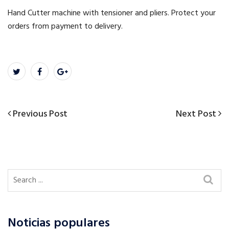
Hand Cutter machine with tensioner and pliers. Protect your
orders from payment to delivery.
Previous
Next
Previous Post
Next Post
Post
Post
Post
navigation
Noticias populares