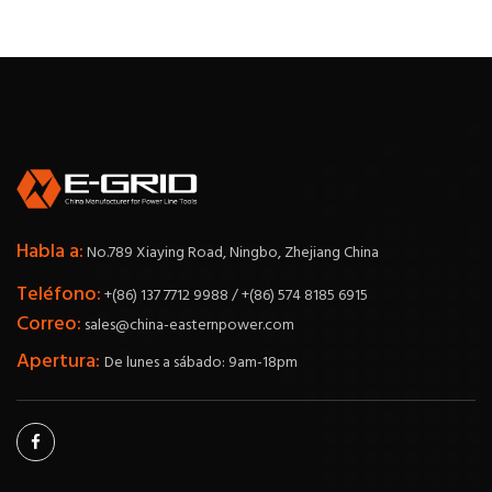
Habla a:
No.789 Xiaying Road, Ningbo, Zhejiang China
Teléfono:
+(86) 137 7712 9988 / +(86) 574 8185 6915
Correo:
sales@china-easternpower.com
Apertura:
De lunes a sábado: 9am-18pm