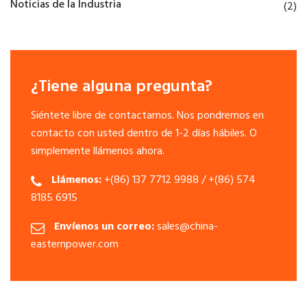
Noticias de la Industria
(2)
¿Tiene alguna pregunta?
Siéntete libre de contactarnos. Nos pondremos en
contacto con usted dentro de 1-2 días hábiles. O
simplemente llámenos ahora.
Llámenos:
+(86) 137 7712 9988 / +(86) 574
8185 6915
Envíenos un correo:
sales@china-
easternpower.com