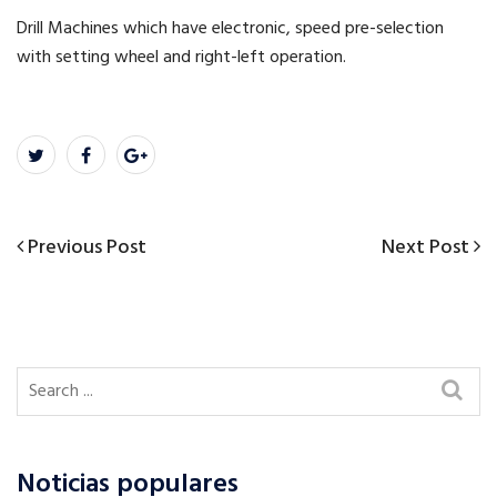
Drill Machines which have electronic, speed pre-selection
with setting wheel and right-left operation.
Previous
Next
Previous Post
Next Post
Post
Post
Post
navigation
Noticias populares