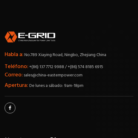
Habla a:
No.789 Xiaying Road, Ningbo, Zhejiang China
Teléfono:
+(86) 137 7712 9988 / +(86) 574 8185 6915
Correo:
sales@china-easternpower.com
Apertura:
De lunes a sábado: 9am-18pm