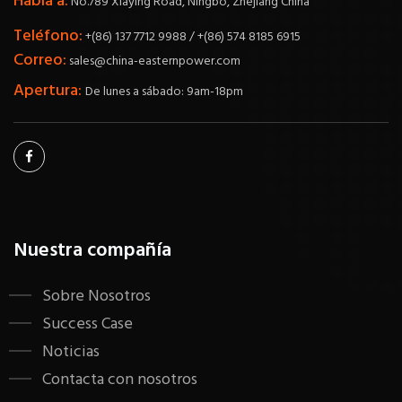
Habla a:
No.789 Xiaying Road, Ningbo, Zhejiang China
Teléfono:
+(86) 137 7712 9988 / +(86) 574 8185 6915
Correo:
sales@china-easternpower.com
Apertura:
De lunes a sábado: 9am-18pm
Nuestra compañía
Sobre Nosotros
Success Case
Noticias
Contacta con nosotros