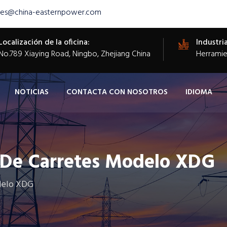
les@china-easternpower.com
Localización de la oficina:
Industria
​No.789 Xiaying Road, Ningbo, Zhejiang China
Herramien
NOTICIAS
CONTACTA CON NOSOTROS
IDIOMA
n De Carretes Modelo XDG
delo XDG