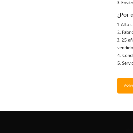
3. Envíe
¿Por 
1. Alta 
2. Fabr
3. 25 a
vendido
4. Cond
5. Serv
Volve