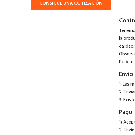
CONSIGUE UNA COTIZACIÓN
Contro
Tenemos
la prod
calidad.
Observa
Podemos
Envío
1. Las 
2. Envi
3. Exis
Pago
1) Acept
2. Envíe