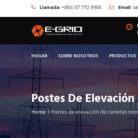
Llamada:
+(86) 137 7712 9988
Email:
sa
HOGAR
SOBRE NOSOTROS
PRODUCTOS
Postes De Elevació
Home
Postes de elevación de carretes mo