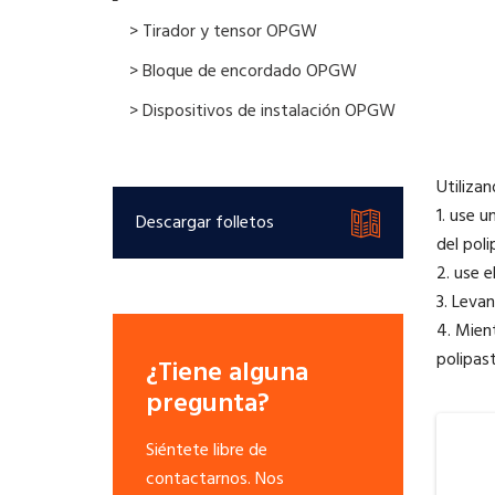
> Tirador y tensor OPGW
> Bloque de encordado OPGW
> Dispositivos de instalación OPGW
Utiliza
1. use u
Descargar folletos
del poli
2. use e
3. Leva
4. Mient
polipast
¿Tiene alguna
pregunta?
Siéntete libre de
contactarnos. Nos