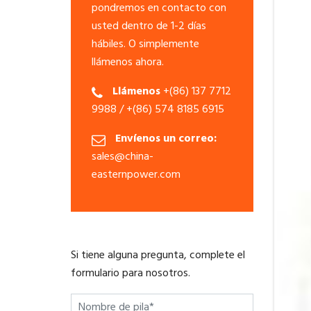
pondremos en contacto con
usted dentro de 1-2 días
hábiles. O simplemente
llámenos ahora.
Llámenos
+(86) 137 7712
9988 / +(86) 574 8185 6915
Envíenos un correo:
sales@china-
easternpower.com
Si tiene alguna pregunta, complete el
formulario para nosotros.