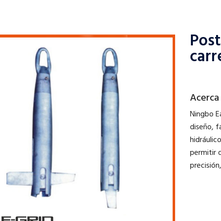
Post
car
Acerca
Ningbo Ea
diseño, f
hidráulic
permitir 
precisión