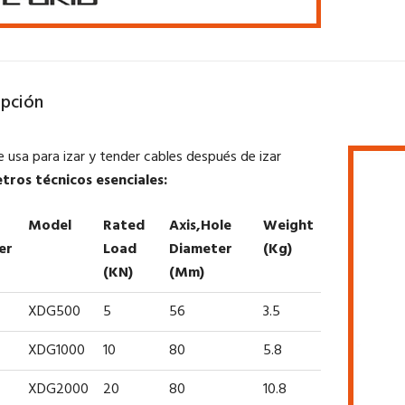
ipción
e usa para izar y tender cables después de izar
tros técnicos esenciales:
Model
Rated
Axis,hole
Weight
er
Load
Diameter
(kg)
(kN)
(mm)
XDG500
5
56
3.5
XDG1000
10
80
5.8
XDG2000
20
80
10.8