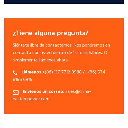
¿Tiene alguna pregunta?
Siéntete libre de contactarnos. Nos pondremos en
contacto con usted dentro de 1-2 días hábiles. O
simplemente llámenos ahora.
Llámenos
+(86) 137 7712 9988 / +(86) 574
8185 6915
Envíenos un correo:
sales@china-
easternpower.com