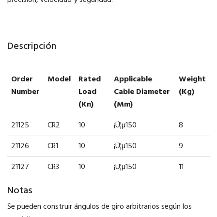
precisión, velocidad y seguridad.
Descripción
Order
Model
Rated
Applicable
Weight
Number
Load
Cable Diameter
(kg)
(kn)
(mm)
21125
CR2
10
¡Ü¦µ150
8
21126
CR1
10
¡Ü¦µ150
9
21127
CR3
10
¡Ü¦µ150
11
Notas
Se pueden construir ángulos de giro arbitrarios según los