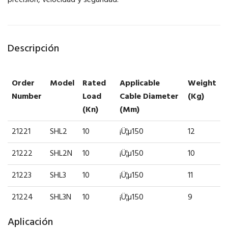
precisión, velocidad y seguridad.
Descripción
Order
Model
Rated
Applicable
Weight
Number
Load
Cable Diameter
(kg)
(kn)
(mm)
21221
SHL2
10
¡Ü¦µ150
12
21222
SHL2N
10
¡Ü¦µ150
10
21223
SHL3
10
¡Ü¦µ150
11
21224
SHL3N
10
¡Ü¦µ150
9
Aplicación