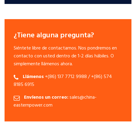
¿Tiene alguna pregunta?
Siéntete libre de contactarnos. Nos pondremos en
contacto con usted dentro de 1-2 días hábiles. O
simplemente llámenos ahora.
Llámenos
+(86) 137 7712 9988 / +(86) 574
8185 6915
Envíenos un correo:
sales@china-
easternpower.com