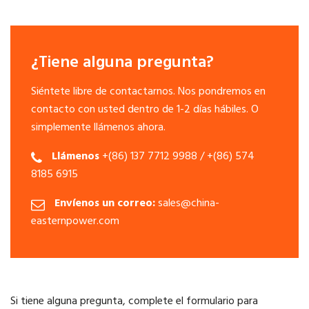
¿Tiene alguna pregunta?
Siéntete libre de contactarnos. Nos pondremos en
contacto con usted dentro de 1-2 días hábiles. O
simplemente llámenos ahora.
Llámenos
+(86) 137 7712 9988 / +(86) 574
8185 6915
Envíenos un correo:
sales@china-
easternpower.com
Si tiene alguna pregunta, complete el formulario para