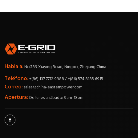
Habla a:
No.789 Xiaying Road, Ningbo, Zhejiang China
Teléfono:
+(86) 137 7712 9988 / +(86) 574 8185 6915
Correo:
sales@china-easternpower.com
Apertura:
De lunes a sábado: 9am-18pm