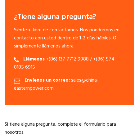
¿Tiene alguna pregunta?
Siéntete libre de contactarnos. Nos pondremos en
contacto con usted dentro de 1-2 días hábiles. O
simplemente llámenos ahora.
Llámenos
+(86) 137 7712 9988 / +(86) 574
8185 6915
Envíenos un correo:
sales@china-
easternpower.com
Si tiene alguna pregunta, complete el formulario para
nosotros.