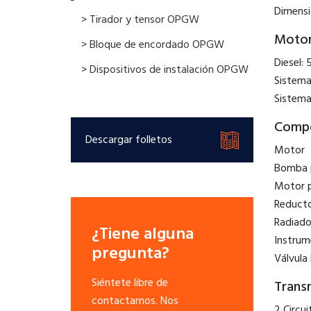
Dimensi
> Tirador y tensor OPGW
Moto
> Bloque de encordado OPGW
Diesel:
> Dispositivos de instalación OPGW
Sistema
Sistema
Compo
Descargar folletos
Motor ：
Bomba p
Motor p
Reductor
Radiado
¿Tiene alguna
Instrum
pregunta?
Válvula
Siéntete libre de
Transm
contactarnos. Nos
2 Circu