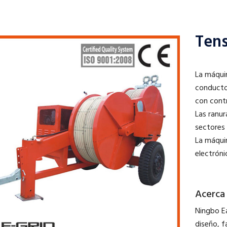
Tens
La máqui
conducto
con cont
Las ranur
sectores 
La máqui
electrón
Acerca
Ningbo Ea
diseño, f