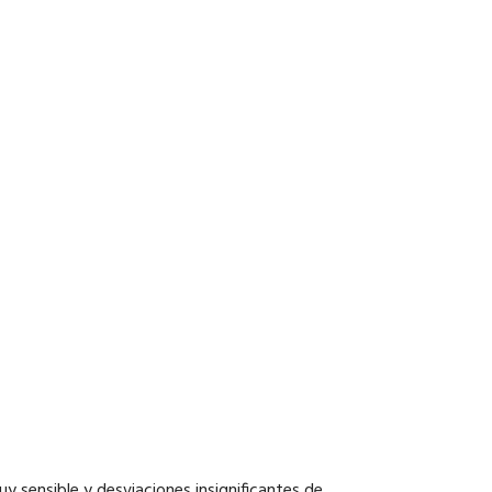
y sensible y desviaciones insignificantes de