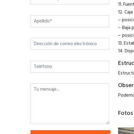
11. Fue
12. Caj
– posic
– Baja p
– posic
13. Est
14. Disp
Estruc
Estruct
Obser
Podemos
Fotos 