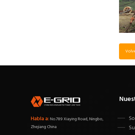
Volve
Nues
So
Habla a:
No.789 Xiaying Road, Ningbo,
Zhejiang China
Su