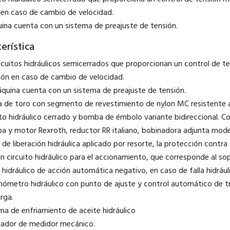
 en caso de cambio de velocidad.
ina cuenta con un sistema de preajuste de tensión.
erística
ircuitos hidráulicos semicerrados que proporcionan un control de te
ión en caso de cambio de velocidad.
áquina cuenta con un sistema de preajuste de tensión.
a de toro con segmento de revestimiento de nylon MC resistente 
ito hidráulico cerrado y bomba de émbolo variante bidireccional. Co
a y motor Rexroth, reductor RR italiano, bobinadora adjunta mode
 de liberación hidráulica aplicado por resorte, la protección contra
un circuito hidráulico para el accionamiento, que corresponde al 
 hidráulico de acción automática negativo, en caso de falla hidráuli
mómetro hidráulico con punto de ajuste y control automático de 
rga.
ema de enfriamiento de aceite hidráulico
tador de medidor mecánico.