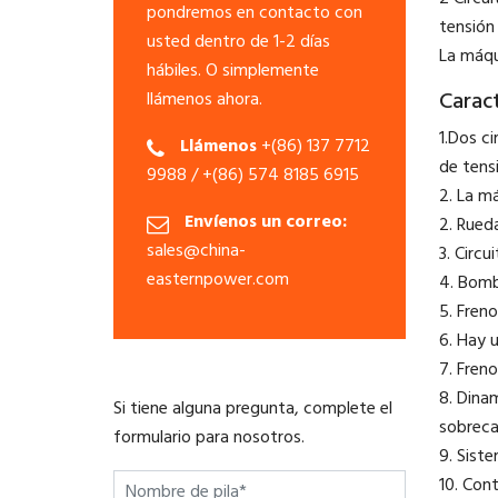
pondremos en contacto con
tensión
usted dentro de 1-2 días
La máqu
hábiles. O simplemente
Caract
llámenos ahora.
1.Dos c
Llámenos
+(86) 137 7712
de tens
9988 / +(86) 574 8185 6915
2. La m
Envíenos un correo:
2. Rued
sales@china-
3. Circu
easternpower.com
4. Bomb
5. Freno
6. Hay 
7. Freno
8. Dina
Si tiene alguna pregunta, complete el
sobreca
formulario para nosotros.
9. Sist
10. Con