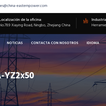
les@china-easternpower.com
Localización de la oficina:
Industria
​No.789 Xiaying Road, Ningbo, Zhejiang China
Herramien
NOTICIAS
CONTACTA CON NOSOTROS
IDIOMA
A-YZ2x50