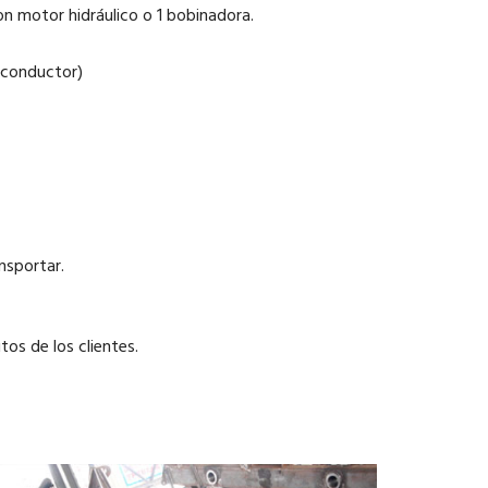
on motor hidráulico o 1 bobinadora.
l conductor)
nsportar.
os de los clientes.