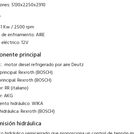
ones: 5130x2250x2910
r
 51 Kw / 2500 rpm
 de enfriamiento: AIRE
 eléctrico: 12V
nente principal
 motor diesel refrigerado por aire Deutz
rincipal: Rexroth (BOSCH)
rincipal: Rexroth (BOSCH)
: RR (italiano)
r: AKG
ento hidráulico: WIKA
 hidráulica: Rexroth (BOSCH)
isión hidráulica
ito hidráulico semicerrado que proporciona un control de tensión mu