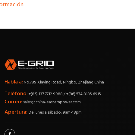
formación
Habla a:
No.789 Xiaying Road, Ningbo, Zhejiang China
Teléfono:
+(86) 137 7712 9988 / +(86) 574 8185 6915
Correo:
sales@china-easternpower.com
Apertura:
De lunes a sábado: 9am-18pm