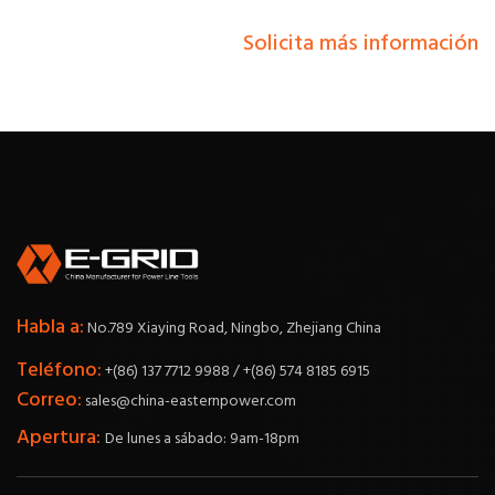
Solicita más información
Habla a:
No.789 Xiaying Road, Ningbo, Zhejiang China
Teléfono:
+(86) 137 7712 9988 / +(86) 574 8185 6915
Correo:
sales@china-easternpower.com
Apertura:
De lunes a sábado: 9am-18pm