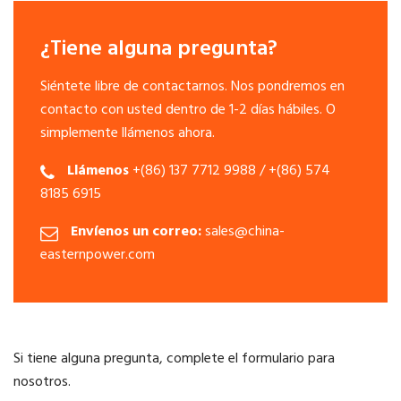
¿Tiene alguna pregunta?
Siéntete libre de contactarnos. Nos pondremos en
contacto con usted dentro de 1-2 días hábiles. O
simplemente llámenos ahora.
Llámenos
+(86) 137 7712 9988 / +(86) 574
8185 6915
Envíenos un correo:
sales@china-
easternpower.com
Si tiene alguna pregunta, complete el formulario para
nosotros.