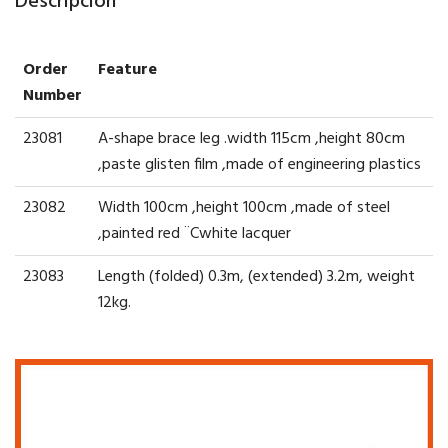
Descripción
Order
Feature
Number
23081
A-shape brace leg .width 115cm ,height 80cm
,paste glisten film ,made of engineering plastics
23082
Width 100cm ,height 100cm ,made of steel
,painted red ¨Cwhite lacquer
23083
Length (folded) 0.3m, (extended) 3.2m, weight
12kg.